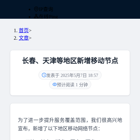
IP查询
在线Ping
在线TCP
首页
>
网站测速
文章
>
路由追踪
DNS查询
持续监控
长春、天津等地区新增移动节点
北京时间
网站分析
发表于 2025年5月7日 18:57
批量检测
网速测试
预计阅读 1 分钟
为了进一步提升服务覆盖范围，我们很高兴地
宣布，新增了以下地区移动网络节点：